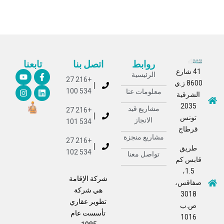
روابط
اتصل بنا
تابعنا
41 شارع
الرئيسية
+216 27
8600 ز.ي
534 100
معلومات عنا
الشرقية
2035
مشاريع قيد
+216 27
تونس
الانجاز
534 101
قرطاج
مشاريع منجزة
+216 27
طريق
534 102
تواصل معنا
قابس كم
1.5،
شركة الإقامة
صفاقس،
هي شركة
3018
تطوير عقاري
ص.ب
تأسست عام
1016